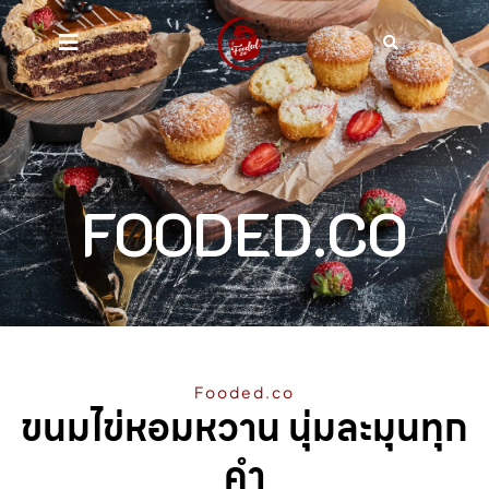
FOODED.CO
Fooded.co
ขนมไข่หอมหวาน นุ่มละมุนทุก
คำ