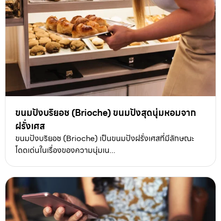
ขนมปังบริยอช (Brioche) ขนมปังสุดนุ่มหอมจาก
ฝรั่งเศส
ขนมปังบริยอช (Brioche) เป็นขนมปังฝรั่งเศสที่มีลักษณะ
โดดเด่นในเรื่องของความนุ่มเน...