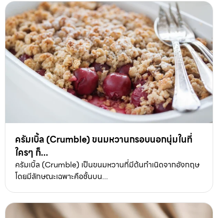
ครัมเบิ้ล (Crumble) ขนมหวานกรอบนอกนุ่มในที่
ใครๆ ก็...
ครัมเบิ้ล (Crumble) เป็นขนมหวานที่มีต้นกำเนิดจากอังกฤษ
โดยมีลักษณะเฉพาะคือชั้นบน...