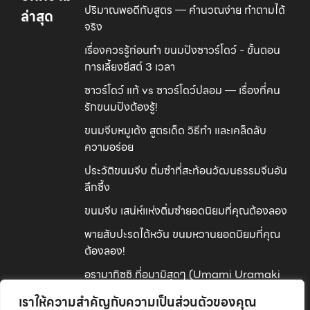
ปริมาณพอดีกับสูตร — คำนวณง่าย ทำตามได้
ล่าสุด
จริง
เรื่องควรรู้ก่อนทำ ขนมปังซาวร์โดว์ - ขั้นตอน
การเลี้ยงยีสต์ 3 เวลา
ซาวร์โดว์ แท้ vs ซาวร์โดว์ปลอม — เรื่องที่คน
รักขนมปังต้องรู้!
ขนมจีบหมูเด้ง สูตรเด็ด วิธีทำ และเคล็ดลับ
ความอร่อย
ประวัติขนมจีบ ติ่มซำที่สะท้อนวัฒนธรรมจีนอัน
ลึกซึ้ง
ขนมจีบ เสน่ห์แห่งติ่มซำยอดนิยมที่คุณต้องลอง
พายสับปะรดไต้หวัน ขนมหวานยอดนิยมที่คุณ
ต้องลอง!
อูรามากิซูชิ ที่อูมามิสุดๆ (Umami Uramaki
Sushi) ทำง่ายที่บ้าน!
เราให้ความสำคัญกับความเป็นส่วนตัวของคุณ