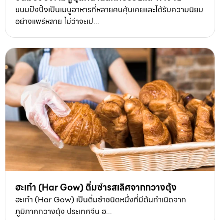
ขนมปังปิ้งเป็นเมนูอาหารที่หลายคนคุ้นเคยและได้รับความนิยม
อย่างแพร่หลาย ไม่ว่าจะเป...
ฮะเก๋า (Har Gow) ติ่มซำรสเลิศจากกวางตุ้ง
ฮะเก๋า (Har Gow) เป็นติ่มซำชนิดหนึ่งที่มีต้นกำเนิดจาก
ภูมิภาคกวางตุ้ง ประเทศจีน ฮ...