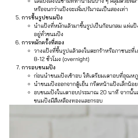
ใส่แป้งลงในชามที่ทาน้ำมันบาง ๆ คลุมด้วยพล
หรือจนกว่าแป้งจะเพิ่มปริมาณเป็นสองเท่า
การขึ้นรูปขนมปัง
นำแป้งที่หมักแล้วมาขึ้นรูปเป็นก้อนกลม แผ่แป้
อยู่ทั่วขนมปัง
การหมักครั้งที่สอง
วางแป้งที่ขึ้นรูปแล้วลงในตะกร้าหรือภาชนะที่
8-12 ชั่วโมง (overnight)
การอบขนมปัง
ก่อนนำขนมปังเข้าอบ ให้เตรียมเตาอบที่อุณหภูม
นำขนมปังออกจากตู้เย็น กรีดหน้าแป้งเล็กน้อ
อบขนมปังในเตาอบประมาณ 20 นาที จากนั้นลด
ขนมปังมีสีเหลืองทองและกรอบ