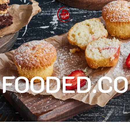
Workshop
urse
Contact
FOODED.CO