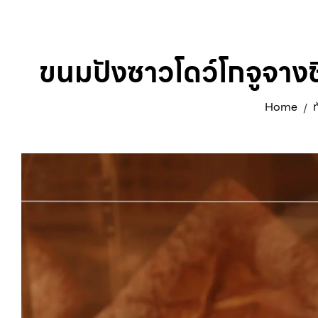
ขนมปังซาวโดว์โกจูจา
Home
ท
/