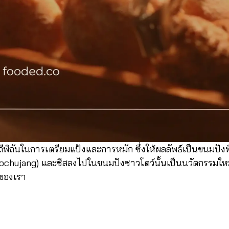
พิถันในการเตรียมแป้งและการหมัก ซึ่งให้ผลลัพธ์เป็นขนมปังที
chujang) และชีสลงไปในขนมปังซาวโดว์นั้นเป็นนวัตกรรมใหม่ท
ของเรา