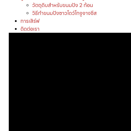
วัตถุดิบสำหรับขนมปัง 2 ก้อน
วิธีทำขนมปังซาวโดว์โกจูจางชีส
การเสิร์ฟ
ติดต่อเรา