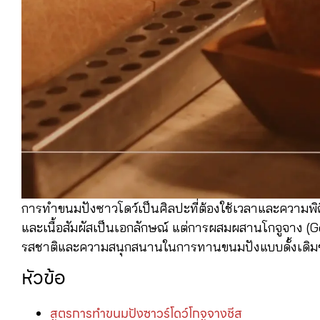
การทำขนมปังซาวโดว์เป็นศิลปะที่ต้องใช้เวลาและความพิถี
และเนื้อสัมผัสเป็นเอกลักษณ์ แต่การผสมผสานโกจูจาง (Go
รสชาติและความสนุกสนานในการทานขนมปังแบบดั้งเดิม
หัวข้อ
สูตรการทำขนมปังซาวร์โดว์โกจูจางชีส