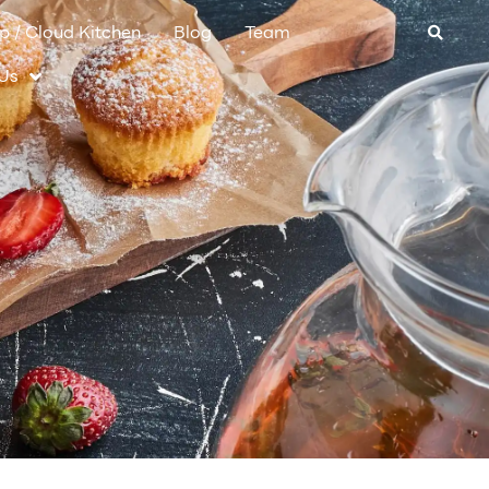
 / Cloud Kitchen
Blog
Team
 Us