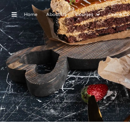
Home
About Us
Courses
Online Co