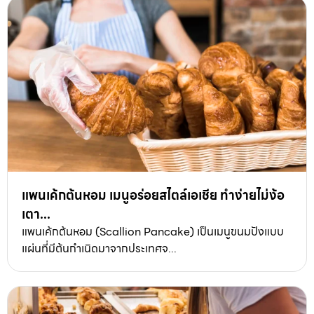
แพนเค้กต้นหอม เมนูอร่อยสไตล์เอเชีย ทำง่ายไม่ง้อ
เตา...
แพนเค้กต้นหอม (Scallion Pancake) เป็นเมนูขนมปังแบบ
แผ่นที่มีต้นกำเนิดมาจากประเทศจ...