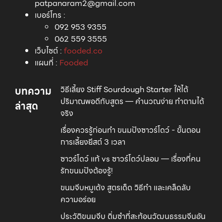
patpanaram2@gmail.com
เบอร์โทร
:
092 953 9355
062 559 3555⁣
เว็บไซต์ :
fooded.co
แผนที่
:
Fooded
บทความ
วิธีเลี้ยง Stiff Sourdough Starter ให้ได้
ปริมาณพอดีกับสูตร — คำนวณง่าย ทำตามได้
ล่าสุด
จริง
เรื่องควรรู้ก่อนทำ ขนมปังซาวร์โดว์ - ขั้นตอน
การเลี้ยงยีสต์ 3 เวลา
ซาวร์โดว์ แท้ vs ซาวร์โดว์ปลอม — เรื่องที่คน
รักขนมปังต้องรู้!
ขนมจีบหมูเด้ง สูตรเด็ด วิธีทำ และเคล็ดลับ
ความอร่อย
ประวัติขนมจีบ ติ่มซำที่สะท้อนวัฒนธรรมจีนอัน